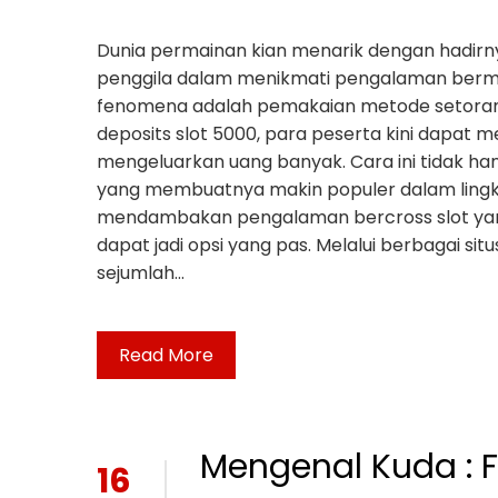
Dunia permainan kian menarik dengan hadir
penggila dalam menikmati pengalaman berma
fenomena adalah pemakaian metode setoran
deposits slot 5000, para peserta kini dapat 
mengeluarkan uang banyak. Cara ini tidak hany
yang membuatnya makin populer dalam ling
mendambakan pengalaman bercross slot yang 
dapat jadi opsi yang pas. Melalui berbagai si
sejumlah…
Read More
Mengenal Kuda : 
16