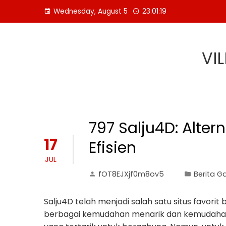
Skip
Wednesday, August 5
23:01:20
to
content
VI
797 Salju4D: Alter
17
Efisien
JUL
fOT8EJXjf0m8ov5
Berita 
Salju4D telah menjadi salah satu situs favor
berbagai kemudahan menarik dan kemudahan 