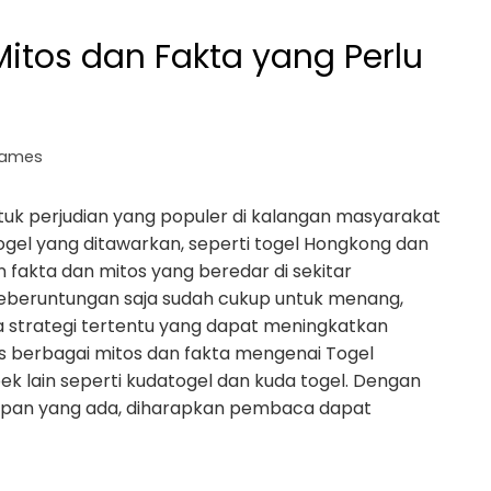
Mitos dan Fakta yang Perlu
Games
tuk perjudian yang populer di kalangan masyarakat
togel yang ditawarkan, seperti togel Hongkong dan
 fakta dan mitos yang beredar di sekitar
eberuntungan saja sudah cukup untuk menang,
 strategi tertentu yang dapat meningkatkan
as berbagai mitos dan fakta mengenai Togel
 lain seperti kudatogel dan kuda togel. Dengan
apan yang ada, diharapkan pembaca dapat