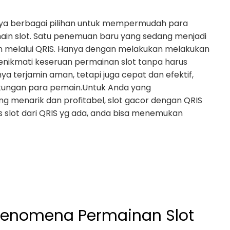
nya berbagai pilihan untuk mempermudah para
in slot. Satu penemuan baru yang sedang menjadi
 melalui QRIS. Hanya dengan melakukan melakukan
menikmati keseruan permainan slot tanpa harus
a terjamin aman, tetapi juga cepat dan efektif,
kungan para pemain.Untuk Anda yang
menarik dan profitabel, slot gacor dengan QRIS
tus slot dari QRIS yg ada, anda bisa menemukan
Fenomena Permainan Slot