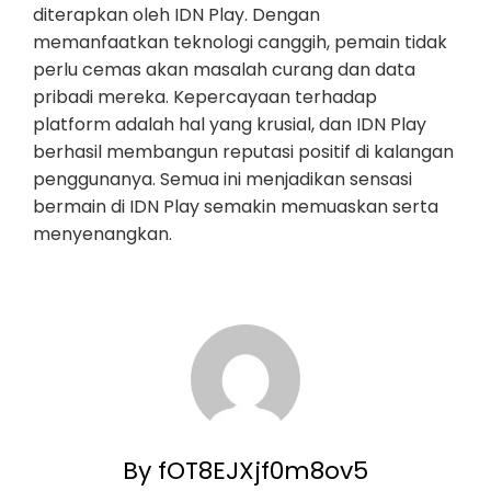
diterapkan oleh IDN Play. Dengan
memanfaatkan teknologi canggih, pemain tidak
perlu cemas akan masalah curang dan data
pribadi mereka. Kepercayaan terhadap
platform adalah hal yang krusial, dan IDN Play
berhasil membangun reputasi positif di kalangan
penggunanya. Semua ini menjadikan sensasi
bermain di IDN Play semakin memuaskan serta
menyenangkan.
By fOT8EJXjf0m8ov5