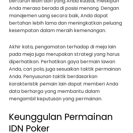
bertaruh lebih dari yang Anda kuasai, meskipun
Anda merasa berada di posisi menang. Dengan
manajemen uang secara baik, Anda dapat
bertahan lebih lama dan meningkatkan peluang
kesempatan dalam meraih kemenangan.
Akhir kata, pengamatan terhadap di meja lain
pada meja juga merupakan strategi yang harus
diperhatikan. Perhatikan gaya bermain lawan
Anda, cari pola, juga sesuaikan taktik permainan
Anda. Penyusunan taktik berdasarkan
karakteristik pemain lain dapat memberi Anda
data berharga yang membantu dalam
mengambil keputusan yang permainan.
Keunggulan Permainan
IDN Poker