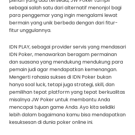
pilihan yang ada tersedia, JW Poker tampil
sebagai salah satu dari alternatif menonjol bagi
para penggemar yang ingin mengalami lewat
bermain yang unik berbeda dengan dari fitur-
fitur unggulannya.
IDN PLAY, sebagai provider servis yang mendasari
IDN Poker, menawarkan beragam permainan
dan suasana yang mendukung mendukung para
pemain judi agar mendapatkan kemenangan.
Mengerti rahasia sukses di IDN Poker bukan
hanya soal luck, tetapi juga strategi, skill, dan
pemilihan tepat platform yang tepat berkualitas
misalnya JW Poker untuk membantu Anda
mencapai tujuan game Anda. Ayo kita selidiki
lebih dalam bagaimana kamu bisa mendapatkan
kesuksesan di dunia poker online ini.