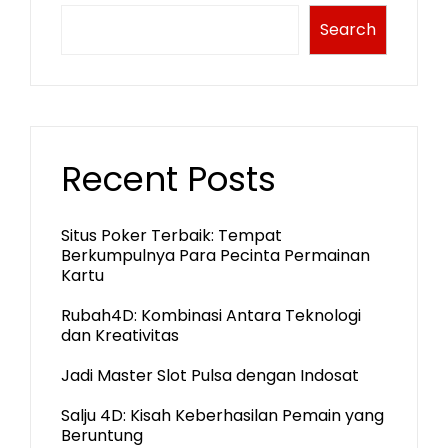
Search
Recent Posts
Situs Poker Terbaik: Tempat
Berkumpulnya Para Pecinta Permainan
Kartu
Rubah4D: Kombinasi Antara Teknologi
dan Kreativitas
Jadi Master Slot Pulsa dengan Indosat
Salju 4D: Kisah Keberhasilan Pemain yang
Beruntung