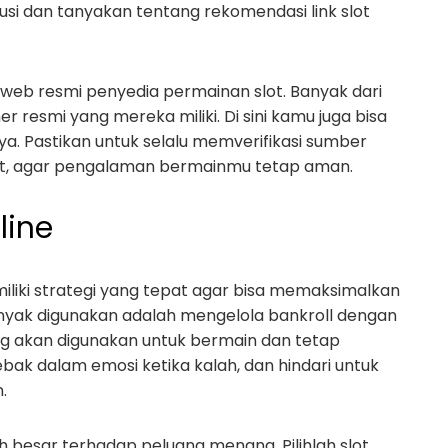
usi dan tanyakan tentang rekomendasi link slot
s web resmi penyedia permainan slot. Banyak dari
resmi yang mereka miliki. Di sini kamu juga bisa
a. Pastikan untuk selalu memverifikasi sumber
it, agar pengalaman bermainmu tetap aman.
line
iliki strategi yang tepat agar bisa memaksimalkan
anyak digunakan adalah mengelola bankroll dengan
g akan digunakan untuk bermain dan tetap
bak dalam emosi ketika kalah, dan hindari untuk
.
ruh besar terhadap peluang menang. Pilihlah slot