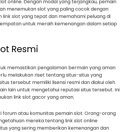
lot online. Dengan modal yang terjangkau, pemain
 dan menemukan slot yang paling cocok dengan
 link slot yang tepat dan memahami peluang di
esempatan untuk meraih kemenangan dalam setiap
ot Resmi
untuk memastikan pengalaman bermain yang aman
 melakukan riset tentang situs-situs yang
us tersebut memiliki lisensi resmi dan diakui oleh
 lain untuk mengetahui reputasi situs tersebut. Ini
ukan link slot gacor yang aman.
ari forum atau komunitas pemain slot. Orang-orang
etahuan mereka tentang link slot online
situs yang sering memberikan kemenangan dan