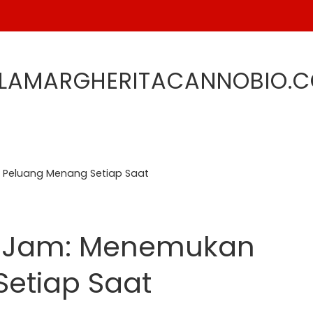
LLAMARGHERITACANNOBIO.
n Peluang Menang Setiap Saat
24 Jam: Menemukan
etiap Saat