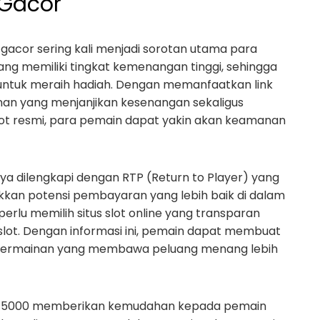
 Gacor
t gacor sering kali menjadi sorotan utama para
ang memiliki tingkat kemenangan tinggi, sehingga
untuk meraih hadiah. Dengan memanfaatkan link
an yang menjanjikan kesenangan sekaligus
slot resmi, para pemain dapat yakin akan keamanan
ya dilengkapi dengan RTP (Return to Player) yang
kkan potensi pembayaran yang lebih baik di dalam
erlu memilih situs slot online yang transparan
ot. Dengan informasi ini, pemain dapat membuat
h permainan yang membawa peluang menang lebih
posit 5000 memberikan kemudahan kepada pemain