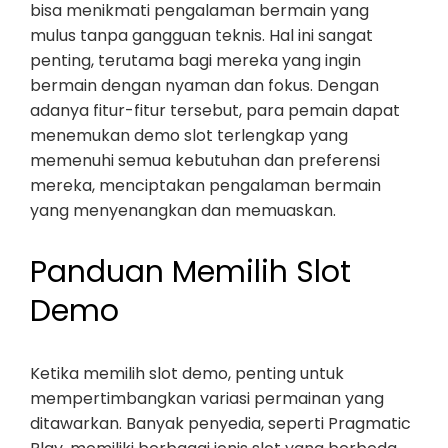
bisa menikmati pengalaman bermain yang
mulus tanpa gangguan teknis. Hal ini sangat
penting, terutama bagi mereka yang ingin
bermain dengan nyaman dan fokus. Dengan
adanya fitur-fitur tersebut, para pemain dapat
menemukan demo slot terlengkap yang
memenuhi semua kebutuhan dan preferensi
mereka, menciptakan pengalaman bermain
yang menyenangkan dan memuaskan.
Panduan Memilih Slot
Demo
Ketika memilih slot demo, penting untuk
mempertimbangkan variasi permainan yang
ditawarkan. Banyak penyedia, seperti Pragmatic