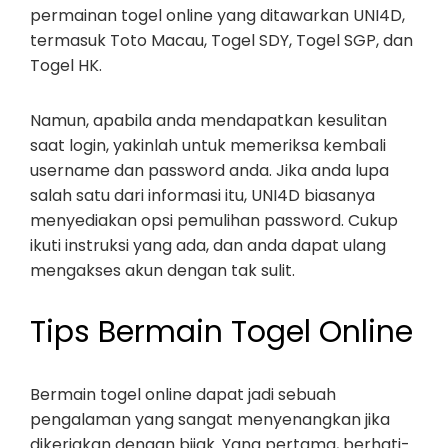
permainan togel online yang ditawarkan UNI4D,
termasuk Toto Macau, Togel SDY, Togel SGP, dan
Togel HK.
Namun, apabila anda mendapatkan kesulitan
saat login, yakinlah untuk memeriksa kembali
username dan password anda. Jika anda lupa
salah satu dari informasi itu, UNI4D biasanya
menyediakan opsi pemulihan password. Cukup
ikuti instruksi yang ada, dan anda dapat ulang
mengakses akun dengan tak sulit.
Tips Bermain Togel Online
Bermain togel online dapat jadi sebuah
pengalaman yang sangat menyenangkan jika
dikerjakan dengan bijak. Yang pertama, berhati-