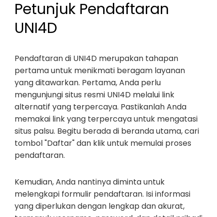
Petunjuk Pendaftaran
UNI4D
Pendaftaran di UNI4D merupakan tahapan
pertama untuk menikmati beragam layanan
yang ditawarkan. Pertama, Anda perlu
mengunjungi situs resmi UNI4D melalui link
alternatif yang terpercaya. Pastikanlah Anda
memakai link yang terpercaya untuk mengatasi
situs palsu. Begitu berada di beranda utama, cari
tombol "Daftar" dan klik untuk memulai proses
pendaftaran.
Kemudian, Anda nantinya diminta untuk
melengkapi formulir pendaftaran. Isi informasi
yang diperlukan dengan lengkap dan akurat,