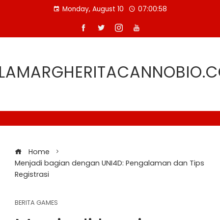
Skip
Monday, August 10
07:00:59
to
content
LLAMARGHERITACANNOBIO.
Home
Menjadi bagian dengan UNI4D: Pengalaman dan Tips
Registrasi
BERITA GAMES