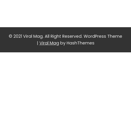
© 2021 Viral Mag. All Right Reserved.
WordPress Theme
|
Viral Mag
by HashThemes