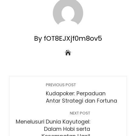
By fOT8EJXjf0m8ov5
PREVIOUS POST
Kudapoker: Perpaduan
Antar Strategi dan Fortuna
NEXT POST
Menelusuri Dunia Kayutogel:
Dalam Hobi serta