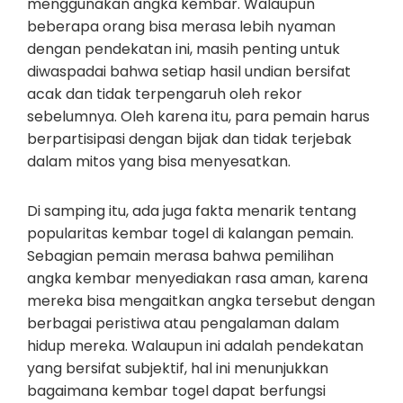
menggunakan angka kembar. Walaupun
beberapa orang bisa merasa lebih nyaman
dengan pendekatan ini, masih penting untuk
diwaspadai bahwa setiap hasil undian bersifat
acak dan tidak terpengaruh oleh rekor
sebelumnya. Oleh karena itu, para pemain harus
berpartisipasi dengan bijak dan tidak terjebak
dalam mitos yang bisa menyesatkan.
Di samping itu, ada juga fakta menarik tentang
popularitas kembar togel di kalangan pemain.
Sebagian pemain merasa bahwa pemilihan
angka kembar menyediakan rasa aman, karena
mereka bisa mengaitkan angka tersebut dengan
berbagai peristiwa atau pengalaman dalam
hidup mereka. Walaupun ini adalah pendekatan
yang bersifat subjektif, hal ini menunjukkan
bagaimana kembar togel dapat berfungsi