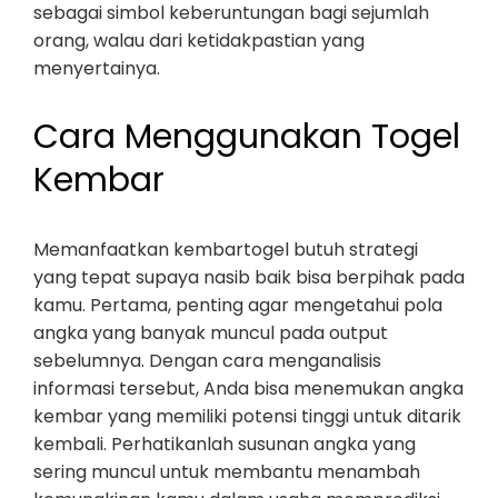
sebagai simbol keberuntungan bagi sejumlah
orang, walau dari ketidakpastian yang
menyertainya.
Cara Menggunakan Togel
Kembar
Memanfaatkan kembartogel butuh strategi
yang tepat supaya nasib baik bisa berpihak pada
kamu. Pertama, penting agar mengetahui pola
angka yang banyak muncul pada output
sebelumnya. Dengan cara menganalisis
informasi tersebut, Anda bisa menemukan angka
kembar yang memiliki potensi tinggi untuk ditarik
kembali. Perhatikanlah susunan angka yang
sering muncul untuk membantu menambah