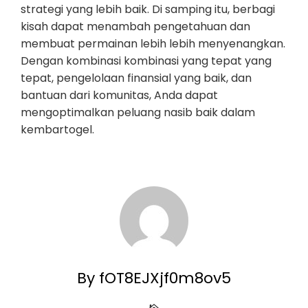
strategi yang lebih baik. Di samping itu, berbagi
kisah dapat menambah pengetahuan dan
membuat permainan lebih lebih menyenangkan.
Dengan kombinasi kombinasi yang tepat yang
tepat, pengelolaan finansial yang baik, dan
bantuan dari komunitas, Anda dapat
mengoptimalkan peluang nasib baik dalam
kembartogel.
By fOT8EJXjf0m8ov5