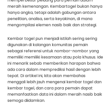
memperbesar peluang para pemain dalam
meraih kemenangan. Kembartogel bukan hanya
hanya angka, tetapi adalah gabungan antara
penelitian, analisa, serta keyakinan, di mana
mengompilasi elemen nasib baik dan strategi.
Kembar togel pun menjadi istilah sering sering
digunakan di kalangan komunitas pemain
sebagai referensi untuk nombor-nombor yang
memiliki memiliki kesamaan atau pola khusus. Ide
ini menarik sebab memberikan harapan bahwa
ada cara dalam memprediksi hasil dengan lebih
tepat. Di artikel ini, kita akan membahas
menggali lebih jauh mengenai kembar togel dan
kembar togel, dan cara para pemain dapat
memanfaatkan data ini dalam meraih nasib baik
semoga diidamkan.